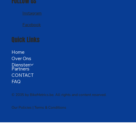
FOLLOW US
Instagram
Facebook
Quick Links
Home
Over Ons
Diensten
Partners
CONTACT
FAQ
© 2035 by BikeMetrics.be. All rights and content reserved.
Our Policies | Terms & Conditions