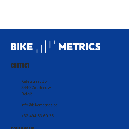
CONTACT
Ketelstraat 25
3440 Zoutleeuw
België
info@bikemetrics.be
+32 494 53 69 35