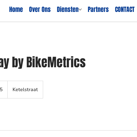
Home
Over Ons
Diensten
Partners
CONTACT
ay by BikeMetrics
25
Ketelstraat