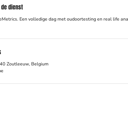
 de dienst
eMetrics. Een volledige dag met oudoortesting en real life ana
s
440 Zoutleeuw, Belgium
be